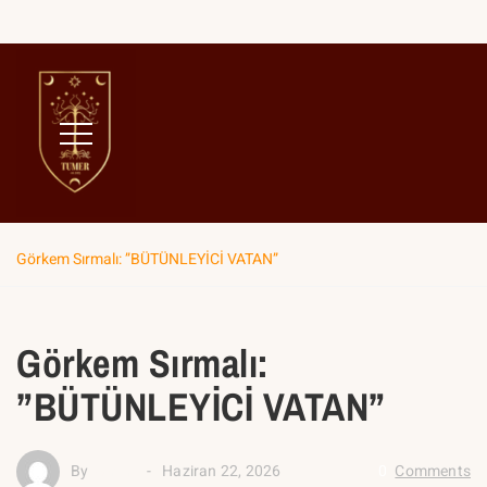
Home
News
Anasayfa
Görkem Sırmalı: ”BÜTÜNLEYİCİ VATAN”
Görkem Sırmalı:
”BÜTÜNLEYİCİ VATAN”
By
admin
Haziran 22, 2026
0
Comments