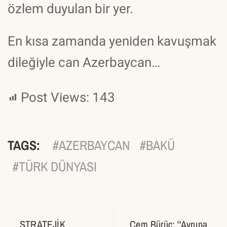
özlem duyulan bir yer.
En kısa zamanda yeniden kavuşmak
dileğiyle can Azerbaycan…
Post Views:
143
TAGS:
AZERBAYCAN
BAKÜ
TÜRK DÜNYASI
DON'T MISS IT
UP NEXT
STRATEJİK
Cem Bürüç: ''Avrupa