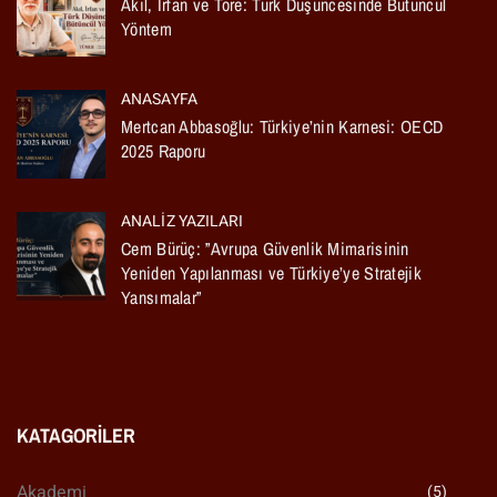
Akıl, İrfan ve Töre: Türk Düşüncesinde Bütüncül
Yöntem
ANASAYFA
Mertcan Abbasoğlu: Türkiye’nin Karnesi: OECD
2025 Raporu
ANALIZ YAZILARI
Cem Bürüç: ”Avrupa Güvenlik Mimarisinin
Yeniden Yapılanması ve Türkiye’ye Stratejik
Yansımalar”
KATAGORILER
Akademi
(5)