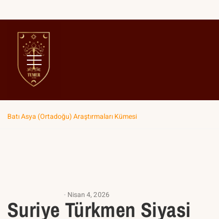
Home
Çalışma Kümeleri
Bölgesel Çalışma kümeleri
Batı Asya (Ortadoğu) Araştırmaları Kümesi
ANALIZ YAZILARI
Nisan 4, 2026
Suriye Türkmen Siyasi