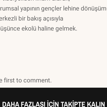
urumsal yapının gençler lehine dönüşü
kezli bir bakış açısıyla
r düşünce ekolü haline gelmek.
 first to comment.
DAHA FAZLASI IÇIN TAKIPTE KALIN