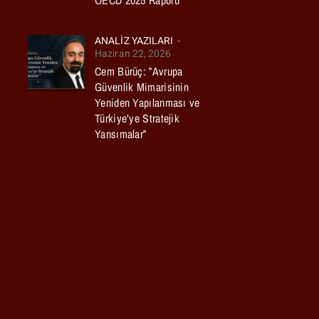
OECD 2025 Raporu
ANALIZ YAZILARI
Haziran 22, 2026
Cem Bürüç: ”Avrupa
Güvenlik Mimarisinin
Yeniden Yapılanması ve
Türkiye’ye Stratejik
Yansımalar”