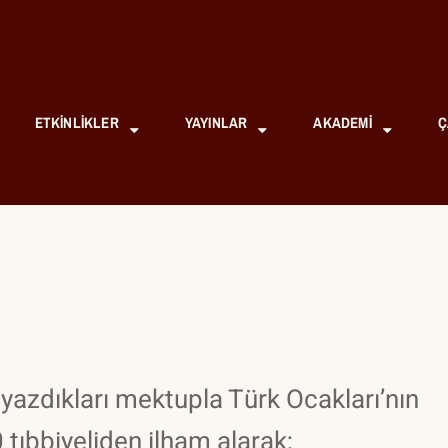
ETKINLIKLER
YAYINLAR
AKADEMI
Ç
 yazdıkları mektupla Türk Ocakları’nın
tıbbiyeliden ilham alarak;