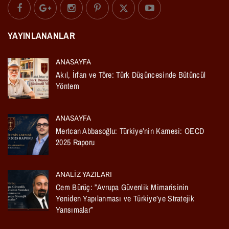
YAYINLANANLAR
ANASAYFA
Akıl, İrfan ve Töre: Türk Düşüncesinde Bütüncül
Yöntem
ANASAYFA
Mertcan Abbasoğlu: Türkiye’nin Karnesi: OECD
2025 Raporu
ANALIZ YAZILARI
Cem Bürüç: ”Avrupa Güvenlik Mimarisinin
Yeniden Yapılanması ve Türkiye’ye Stratejik
Yansımalar”