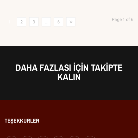
Page 1 of 6
1
2
3
…
6
DAHA FAZLASI IÇIN TAKIPTE
KALIN
TEŞEKKÜRLER