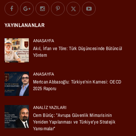
YAYINLANANLAR
ANASAYFA
Akıl, İrfan ve Töre: Türk Düşüncesinde Bütüncül
Yöntem
ANASAYFA
Mertcan Abbasoğlu: Türkiye’nin Karnesi: OECD
2025 Raporu
ANALIZ YAZILARI
Cem Bürüç: ”Avrupa Güvenlik Mimarisinin
Yeniden Yapılanması ve Türkiye’ye Stratejik
Yansımalar”