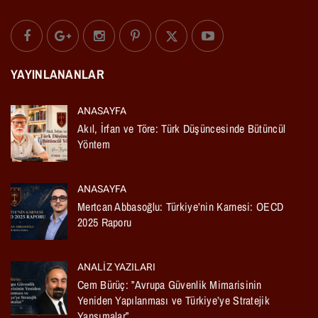
YAYINLANANLAR
ANASAYFA
Akıl, İrfan ve Töre: Türk Düşüncesinde Bütüncül
Yöntem
ANASAYFA
Mertcan Abbasoğlu: Türkiye’nin Karnesi: OECD
2025 Raporu
ANALIZ YAZILARI
Cem Bürüç: ”Avrupa Güvenlik Mimarisinin
Yeniden Yapılanması ve Türkiye’ye Stratejik
Yansımalar”