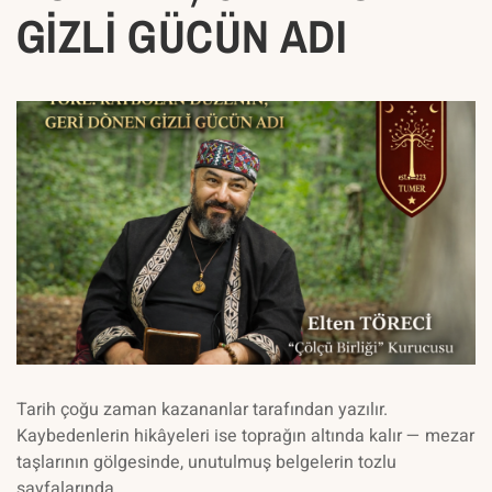
GİZLİ GÜCÜN ADI
Tarih çoğu zaman kazananlar tarafından yazılır.
Kaybedenlerin hikâyeleri ise toprağın altında kalır — mezar
taşlarının gölgesinde, unutulmuş belgelerin tozlu
sayfalarında,…