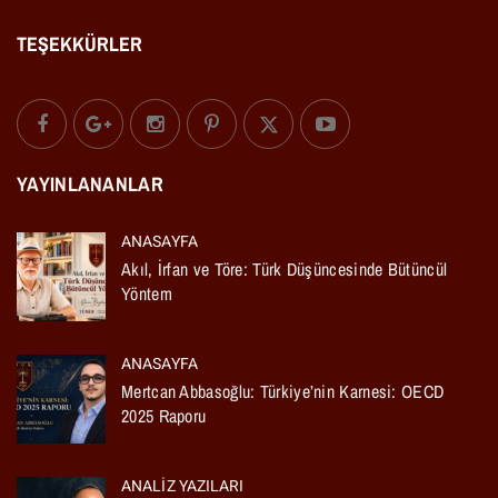
TEŞEKKÜRLER
YAYINLANANLAR
ANASAYFA
Akıl, İrfan ve Töre: Türk Düşüncesinde Bütüncül
Yöntem
ANASAYFA
Mertcan Abbasoğlu: Türkiye’nin Karnesi: OECD
2025 Raporu
ANALIZ YAZILARI