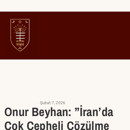
Home
İç Savaş
ANALIZ YAZILARI
Şubat 7, 2026
Onur Beyhan: ”İran’da
Çok Cepheli Çözülme