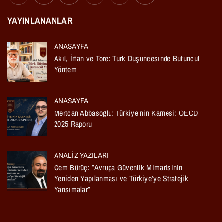
YAYINLANANLAR
ANASAYFA
Akıl, İrfan ve Töre: Türk Düşüncesinde Bütüncül
Yöntem
ANASAYFA
Mertcan Abbasoğlu: Türkiye’nin Karnesi: OECD
2025 Raporu
ANALIZ YAZILARI
Cem Bürüç: ”Avrupa Güvenlik Mimarisinin
Yeniden Yapılanması ve Türkiye’ye Stratejik
Yansımalar”