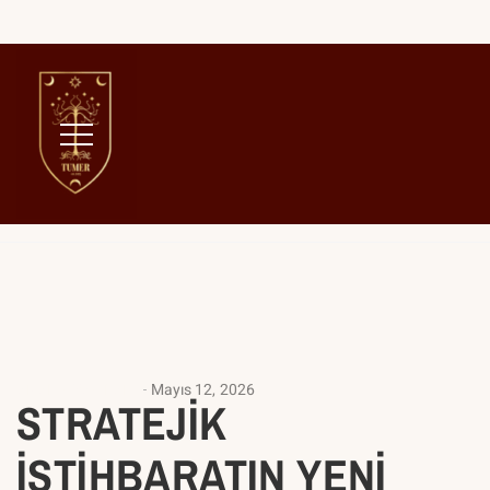
Home
Strateji
ANALIZ YAZILARI
Mayıs 12, 2026
STRATEJİK
İSTİHBARATIN YENİ