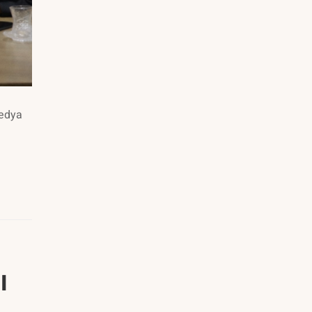
Medya
ı