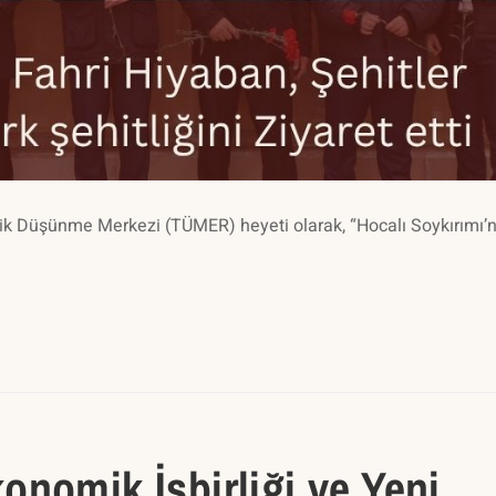
tejik Düşünme Merkezi (TÜMER) heyeti olarak, “Hocalı Soykırımı’n
nomik İşbirliği ve Yeni