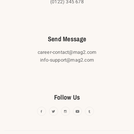
(0122) 345 678
Send Message
career-contact@mag2.com
info-support@mag2.com
Follow Us
facebook
twitter
instagram
youtube
tumblr