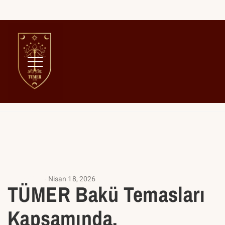
Home
Milli Meclis
ANASAYFA
Nisan 18, 2026
TÜMER Bakü Temasları
Kapsamında,