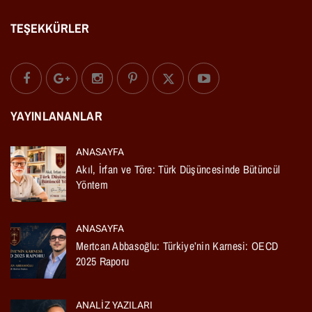
TEŞEKKÜRLER
YAYINLANANLAR
ANASAYFA
Akıl, İrfan ve Töre: Türk Düşüncesinde Bütüncül
Yöntem
ANASAYFA
Mertcan Abbasoğlu: Türkiye’nin Karnesi: OECD
2025 Raporu
ANALIZ YAZILARI